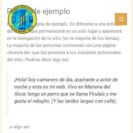
Ir
Main
Página de ejemplo
al
Menu
contenido
Esta es una página de ejemplo. Es diferente a una entrada
del blog porque permanecerá en un solo lugar y aparecerá
en la navegación de tu sitio (en la mayoría de los temas).
La mayoría de las personas comienzan con una página
«Acerca de» que les presenta a los visitantes potenciales
del sitio. Podrías decir algo así:
¡Hola! Soy camarero de día, aspirante a actor de
noche y esta es mi web. Vivo en Mairena del
Alcor, tengo un perro que se llama Firulais y me
gusta el rebujito. (Y las tardes largas con café).
…o algo así: