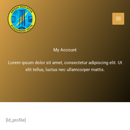
Ir
Main
al
Menu
contenido
My Account
Lorem ipsum dolor sit amet, consectetur adipiscing elit. Ut
elit tellus, luctus nec ullamcorper mattis.
[ld_profile]