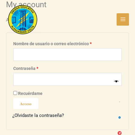
My account
Ir
Obligatorio
Obligatorio
Main
al
Menu
contenido
Acceder
Nombre de usuario o correo electrónico
*
Contraseña
*
Recuérdame
Acceso
¿Olvidaste la contraseña?