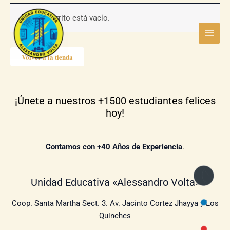
Main
Ir
Tu carrito está vacío.
al
Menu
contenido
Volver a la tienda
¡Únete a nuestros +1500 estudiantes felices
hoy!
Contamos con +40 Años de Experiencia
.​
Unidad Educativa «Alessandro Volta»
Coop. Santa Martha Sect. 3. Av. Jacinto Cortez Jhayya y Los
Quinches